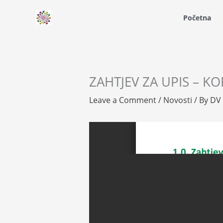
Skip
Početna
to
content
ZAHTJEV ZA UPIS – K
Leave a Comment
/
Novosti
/ By
DV 