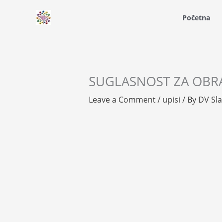
Skip
Početna
to
content
SUGLASNOST ZA OBR
Leave a Comment
/
upisi
/ By
DV Slat