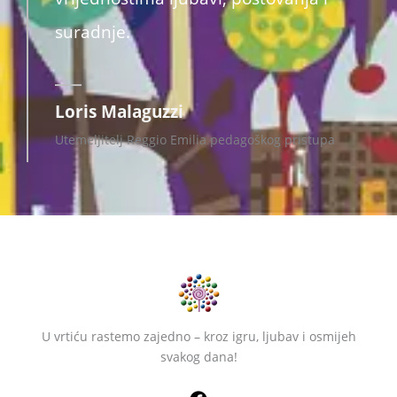
suradnje.
Loris Malaguzzi
Utemeljitelj Reggio Emilia pedagoškog pristupa
U vrtiću rastemo zajedno – kroz igru, ljubav i osmijeh
svakog dana!