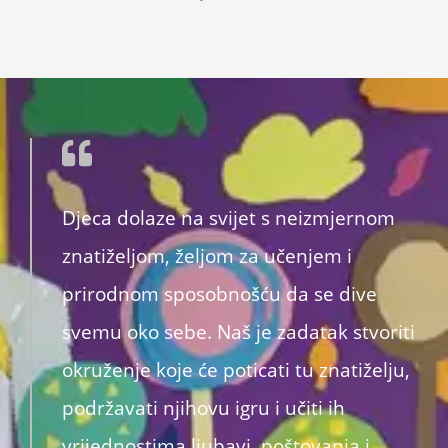
Djeca dolaze na svijet s neizmjernom
znatiželjom, željom za učenjem i
prirodnom sposobnošću da se dive
svemu oko sebe. Naš je zadatak stvoriti
okruženje koje će poticati tu znatiželju,
podržavati njihovu igru i učiti ih
vrijednostima ljubavi, poštovanja i