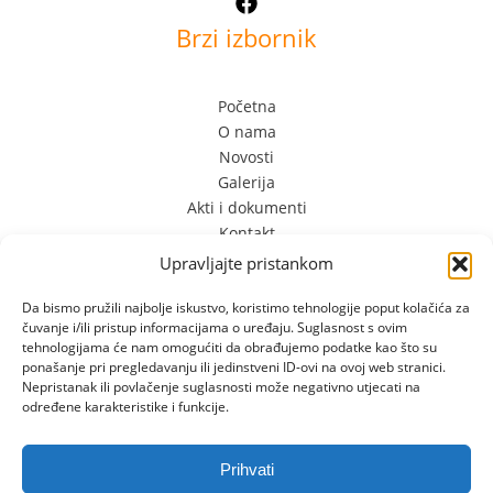
Brzi izbornik
Početna
O nama
Novosti
Galerija
Akti i dokumenti
Kontakt
Upravljajte pristankom
Kontakt Info
Da bismo pružili najbolje iskustvo, koristimo tehnologije poput kolačića za
čuvanje i/ili pristup informacijama o uređaju. Suglasnost s ovim
Limska 3
tehnologijama će nam omogućiti da obrađujemo podatke kao što su
52100 Pula, Hrvatska
ponašanje pri pregledavanju ili jedinstveni ID-ovi na ovoj web stranici.
Nepristanak ili povlačenje suglasnosti može negativno utjecati na
+385 (0) 98 701 349 +385 (0) 52 556 610
određene karakteristike i funkcije.
dvslatkisvijet@gmail.com
Prihvati