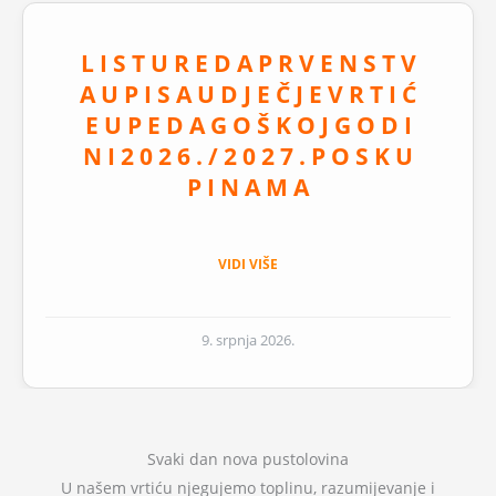
L I S T U R E D A P R V E N S T V
A U P I S A U D J E Č J E V R T I Ć
E U P E D A G O Š K O J G O D I
N I 2 0 2 6 . / 2 0 2 7 . P O S K U
P I N A M A
VIDI VIŠE
9. srpnja 2026.
Svaki dan nova pustolovina
U našem vrtiću njegujemo toplinu, razumijevanje i