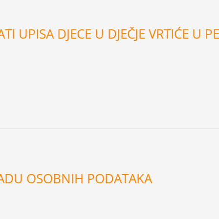
I UPISA DJECE U DJEČJE VRTIĆE U P
ADU OSOBNIH PODATAKA