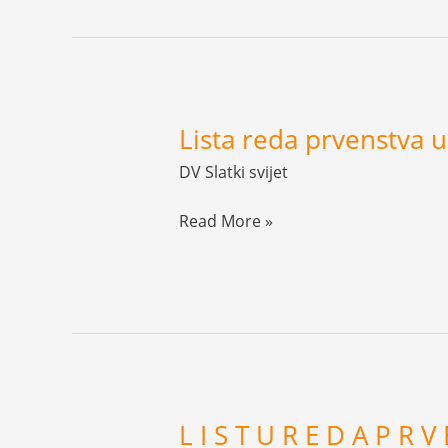
Lista reda prvenstva u
Lista
reda
DV Slatki svijet
prvenstva
upisa
Read More »
u
vrtić
poredak
L I S T U R E D A P R V 
L