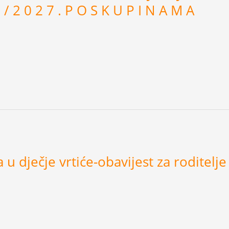
. / 2 0 2 7 . P O S K U P I N A M A
 u dječje vrtiće-obavijest za roditelje