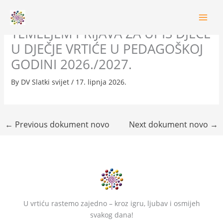
Skip
REZULTATI BODOVANJA
to
content
TEMELJEM PRIJAVA ZA UPIS DJECE
U DJEČJE VRTIĆE U PEDAGOŠKOJ
GODINI 2026./2027.
By
DV Slatki svijet
/
17. lipnja 2026.
←
Previous dokument novo
Next dokument novo
→
U vrtiću rastemo zajedno – kroz igru, ljubav i osmijeh
svakog dana!