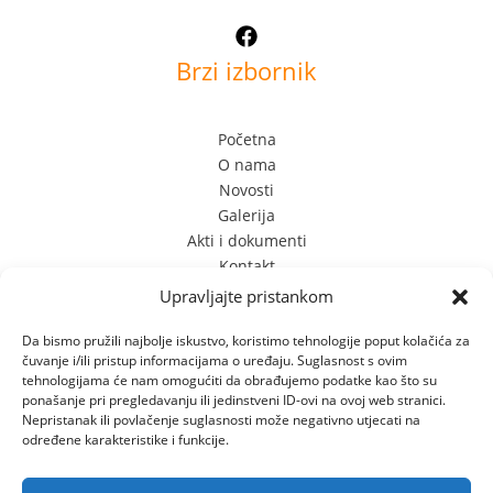
Brzi izbornik
Početna
O nama
Novosti
Galerija
Akti i dokumenti
Kontakt
Kontakt Info
Upravljajte pristankom
Da bismo pružili najbolje iskustvo, koristimo tehnologije poput kolačića za
čuvanje i/ili pristup informacijama o uređaju. Suglasnost s ovim
Limska 3
tehnologijama će nam omogućiti da obrađujemo podatke kao što su
52100 Pula, Hrvatska
ponašanje pri pregledavanju ili jedinstveni ID-ovi na ovoj web stranici.
+385 (0) 98 701 349 +385 (0) 52 556 610
Nepristanak ili povlačenje suglasnosti može negativno utjecati na
određene karakteristike i funkcije.
dvslatkisvijet@gmail.com