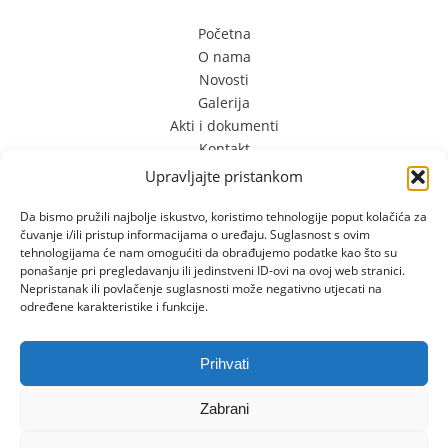
Početna
O nama
Novosti
Galerija
Akti i dokumenti
Kontakt
Kontakt Info
Upravljajte pristankom
Da bismo pružili najbolje iskustvo, koristimo tehnologije poput kolačića za
čuvanje i/ili pristup informacijama o uređaju. Suglasnost s ovim
Limska 3
tehnologijama će nam omogućiti da obrađujemo podatke kao što su
52100 Pula, Hrvatska
ponašanje pri pregledavanju ili jedinstveni ID-ovi na ovoj web stranici.
+385 (0) 98 701 349 +385 (0) 52 556 610
Nepristanak ili povlačenje suglasnosti može negativno utjecati na
određene karakteristike i funkcije.
dvslatkisvijet@gmail.com
Prihvati
Zabrani
Copyright © 2026 Dječji vrtić | "Slatki sviijet". | Developed