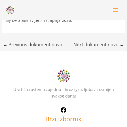
Skip
PREBIVALIŠTE NIJE IZ PULE
to
content
By
DV Slatki svijet
/
17. lipnja 2026.
←
Previous dokument novo
Next dokument novo
→
U vrtiću rastemo zajedno – kroz igru, ljubav i osmijeh
svakog dana!
Brzi izbornik