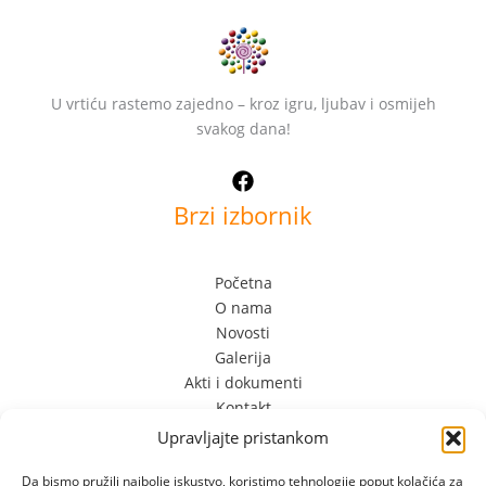
U vrtiću rastemo zajedno – kroz igru, ljubav i osmijeh
svakog dana!
Brzi izbornik
Početna
O nama
Novosti
Galerija
Akti i dokumenti
Kontakt
Upravljajte pristankom
Kontakt Info
Da bismo pružili najbolje iskustvo, koristimo tehnologije poput kolačića za