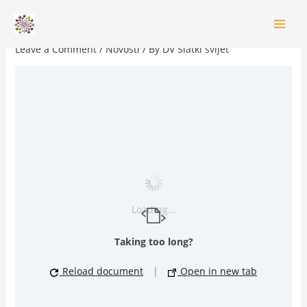
Skip
ZAKLJUČCI SA 8. SJEDNICE UV
to
content
Leave a Comment
/
Novosti
/ By
DV Slatki svijet
Loading...
Taking too long?
Reload document
|
Open in new tab