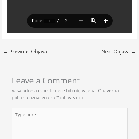
←
Previous Objava
Next Objava
→
Leave a Comment
Vaša adresa e-pošte neće biti objavljena.
Obavezna
polja su označena sa
* (obavezno)
Type
here..