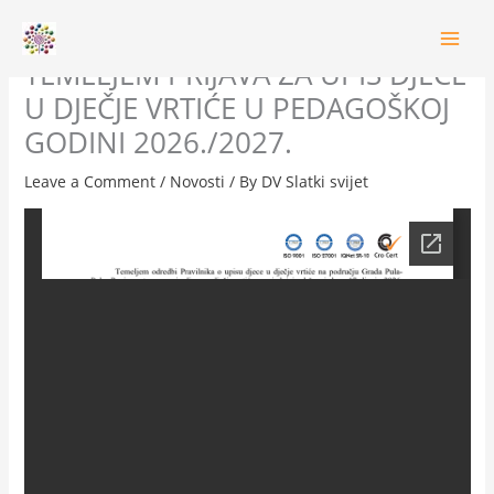
Skip
REZULTATI BODOVANJA
to
content
TEMELJEM PRIJAVA ZA UPIS DJECE
U DJEČJE VRTIĆE U PEDAGOŠKOJ
GODINI 2026./2027.
Leave a Comment
/
Novosti
/ By
DV Slatki svijet