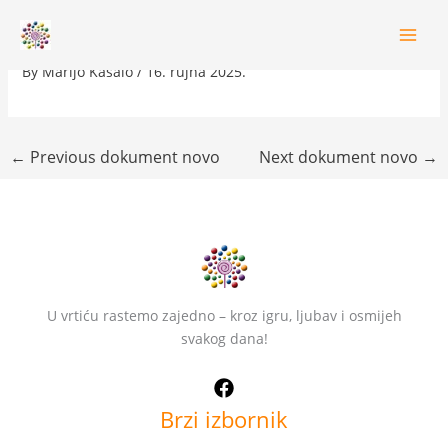
Skip
ZAKLJUČCI 3. UV
to
content
By
Marijo Kasalo
/
16. rujna 2025.
←
Previous dokument novo
Next dokument novo
→
U vrtiću rastemo zajedno – kroz igru, ljubav i osmijeh
svakog dana!
Brzi izbornik