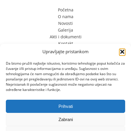
Početna
O nama
Novosti
Galerija
Akti i dokumenti
Kontakt
Kontakt Info
Upravljajte pristankom
Da bismo pružili najbolje iskustvo, koristimo tehnologije poput kolačića za
čuvanje i/ili pristup informacijama o uređaju. Suglasnost s ovim
Limska 3
tehnologijama će nam omogućiti da obrađujemo podatke kao što su
52100 Pula, Hrvatska
ponašanje pri pregledavanju ili jedinstveni ID-ovi na ovoj web stranici.
+385 (0) 98 701 349 +385 (0) 52 556 610
Nepristanak ili povlačenje suglasnosti može negativno utjecati na
određene karakteristike i funkcije.
dvslatkisvijet@gmail.com
Prihvati
Zabrani
Copyright © 2026 Dječji vrtić | "Slatki sviijet". | Developed