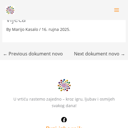
Skip
Poslovnik o radu odgojiteljskog
to
content
vijeća
By
Marijo Kasalo
/
16. rujna 2025.
←
Previous dokument novo
Next dokument novo
→
U vrtiću rastemo zajedno – kroz igru, ljubav i osmijeh
svakog dana!