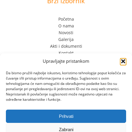
Brzi izbornik
Početna
O nama
Novosti
Galerija
Akti i dokumenti
Kontakt
Kontakt Info
Upravljajte pristankom
Da bismo pružili najbolje iskustvo, koristimo tehnologije poput kolačića za
čuvanje i/ili pristup informacijama o uređaju. Suglasnost s ovim
Limska 3
tehnologijama će nam omogućiti da obrađujemo podatke kao što su
52100 Pula, Hrvatska
ponašanje pri pregledavanju ili jedinstveni ID-ovi na ovoj web stranici.
+385 (0) 98 701 349 +385 (0) 52 556 610
Nepristanak ili povlačenje suglasnosti može negativno utjecati na
određene karakteristike i funkcije.
dvslatkisvijet@gmail.com
Prihvati
Zabrani