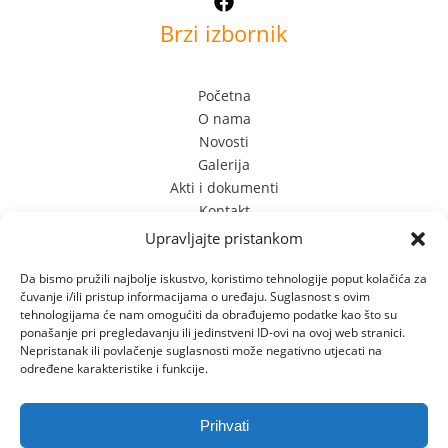
Brzi izbornik
Početna
O nama
Novosti
Galerija
Akti i dokumenti
Kontakt
Kontakt Info
Upravljajte pristankom
Da bismo pružili najbolje iskustvo, koristimo tehnologije poput kolačića za
čuvanje i/ili pristup informacijama o uređaju. Suglasnost s ovim
Limska 3
tehnologijama će nam omogućiti da obrađujemo podatke kao što su
52100 Pula, Hrvatska
ponašanje pri pregledavanju ili jedinstveni ID-ovi na ovoj web stranici.
+385 (0) 98 701 349 +385 (0) 52 556 610
Nepristanak ili povlačenje suglasnosti može negativno utjecati na
određene karakteristike i funkcije.
dvslatkisvijet@gmail.com
Prihvati