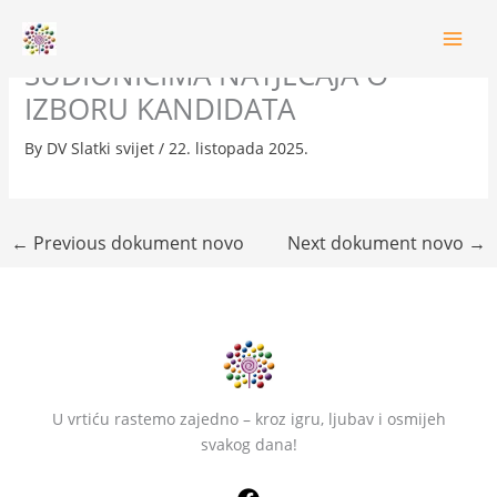
Skip
OBAVIJEST KANDIDATIMA
to
content
SUDIONICIMA NATJEČAJA O
IZBORU KANDIDATA
By
DV Slatki svijet
/
22. listopada 2025.
←
Previous dokument novo
Next dokument novo
→
U vrtiću rastemo zajedno – kroz igru, ljubav i osmijeh
svakog dana!