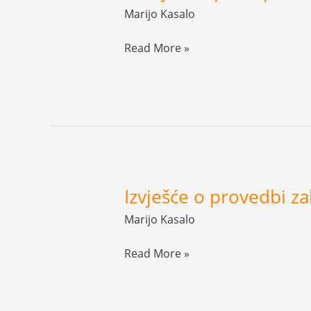
za
Marijo Kasalo
pristup
informacijama
Read More »
Izvješće o provedbi z
Izvješće
o
Marijo Kasalo
provedbi
zakona
Read More »
o
pravu
na