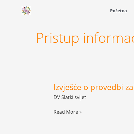
Skip
Početna
to
content
Pristup informa
Izvješće o provedbi z
Izvješće
o
DV Slatki svijet
provedbi
zakona
Read More »
o
pravu
na