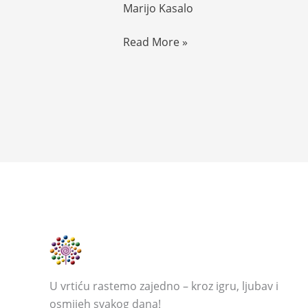
o
Marijo Kasalo
provedbi
zakona
Read More »
o
pravu
na
pristup
informacijama
za
2023.
g.
U vrtiću rastemo zajedno – kroz igru, ljubav i
osmijeh svakog dana!