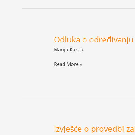
pristup
informacijama
za
2024.
godinu
Odluka o određivanju 
Odluka
o
Marijo Kasalo
određivanju
službenika
Read More »
za
informiranje
Izvješće o provedbi z
Izvješće