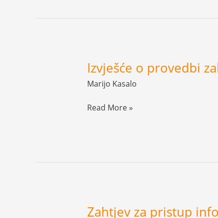
pristup
informacijama
za
2025.g.
Izvješće o provedbi z
Izvješće
o
Marijo Kasalo
provedbi
zakona
Read More »
o
pravu
na
pristup
informacijama
za
2022.
g.
Zahtjev za pristup in
Zahtjev